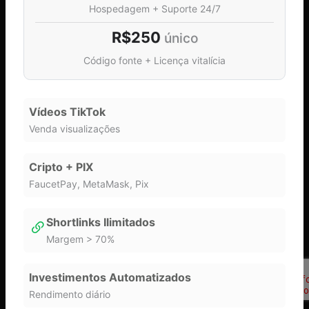
Hospedagem + Suporte 24/7
R$250
único
Código fonte + Licença vitalícia
Pass
Vídeos TikTok
Forgot your password?
Venda visualizações
I use 2FA
Cripto + PIX
FaucetPay, MetaMask, Pix
Log In
Shortlinks Ilimitados
Margem > 70%
Investimentos Automatizados
Rendimento diário