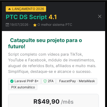
🔥 LANÇAMENTO 2026
PTC DS Script
4.1
19/07/2026 ·
O melhor sistema PTC
📝 Create
Catapulte seu projeto para o
🔐 Access
Account
futuro!
Script completo com vídeos para TikTok,
YouTube e Facebook, módulo de investimentos,
aluguel de referidos Bots, afiliados e muito mais.
Continuar com MetaMask
Simplifique, destaque-se e alcance o sucesso.
Login with Google
Laravel PHP 8+
2FA
FaucetPay · MetaMask
PIX automático
ou
R$49,90
/mês
Email